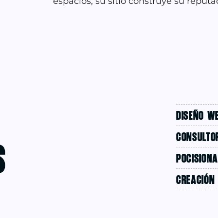
espacios; su sitio construye su reputa
DISEÑO W
CONSULTOR
s
POCISION
CREACIÓN