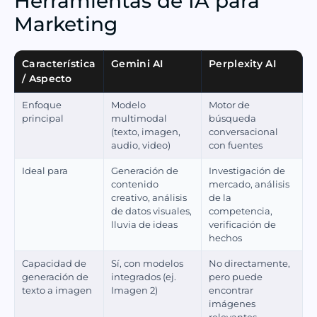
Herramientas de IA para
Marketing
Característica
Gemini AI
Perplexity AI
/ Aspecto
Enfoque
Modelo
Motor de
principal
multimodal
búsqueda
(texto, imagen,
conversacional
audio, video)
con fuentes
Ideal para
Generación de
Investigación de
contenido
mercado, análisis
creativo, análisis
de la
de datos visuales,
competencia,
lluvia de ideas
verificación de
hechos
Capacidad de
Sí, con modelos
No directamente,
generación de
integrados (ej.
pero puede
texto a imagen
Imagen 2)
encontrar
imágenes