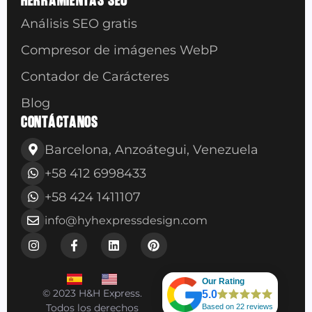
Análisis SEO gratis
Compresor de imágenes WebP
Contador de Carácteres
Blog
CONTÁCTANOS
Barcelona, Anzoátegui, Venezuela
+58 412 6998433
+58 424 1411107
info@hyhexpressdesign.com
Our Rating
© 2023 H&H Express.
5.0
Todos los derechos
Based on 22 reviews